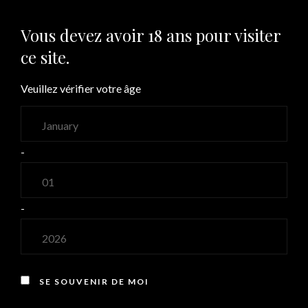
Vous devez avoir 18 ans pour visiter
MENU
ce site.
Veuillez vérifier votre âge
-
-
SE SOUVENIR DE MOI